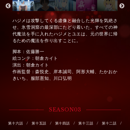
ハジメは攻撃してくる虚像と融合した光輝を気絶さ
せ、氷雪洞窟の最深部にたどり着いた。すべての神
代魔法を手に入れたハジメとユエは、元の世界に帰
るための魔法を作り出すことに。
脚本：佐藤勝一
絵コンテ：朝倉カイト
演出：朝倉カイト
作画監督：森悦史、岸本誠司、阿形大輔、たかおか
きいち、服部憲知、川口弘明
SEASON03
第十六話
第十五話
第十四話
第十三話
第十二話