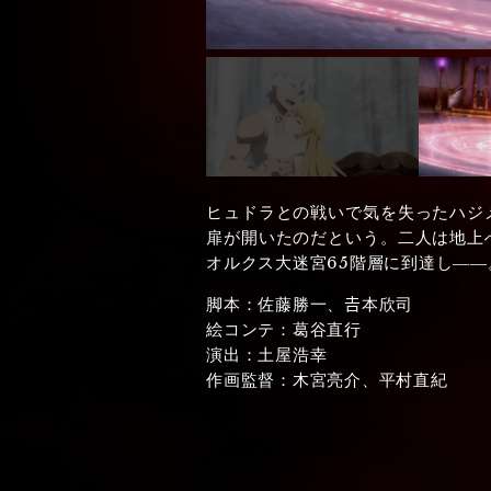
ヒュドラとの戦いで気を失ったハジ
扉が開いたのだという。二人は地上
オルクス大迷宮65階層に到達し――
脚本：佐藤勝一、𠮷本欣司
絵コンテ：葛谷直行
演出：土屋浩幸
作画監督：木宮亮介、平村直紀