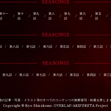
SEASON03
第十一
第十
第九
第八
第七
第六
第五
話
話
話
話
話
話
話
SEASON02
話
第八話
第七話
第六話
第五話
第四話
第三話
SEASON01
第九話
第八話
第七話
第六話
第五話
第四話
第三
載の記事・写真・イラスト等のすべてのコンテンツの無断複写・転載を禁じま
Copyright © Ryo Shirakome, OVERLAP/ARIFURETA Project