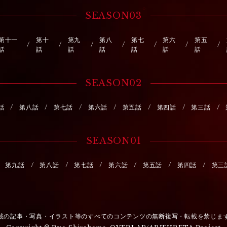
SEASON03
第十一
第十
第九
第八
第七
第六
第五
話
話
話
話
話
話
話
SEASON02
話
第八話
第七話
第六話
第五話
第四話
第三話
SEASON01
第九話
第八話
第七話
第六話
第五話
第四話
第三
載の記事・写真・イラスト等のすべてのコンテンツの無断複写・転載を禁じま