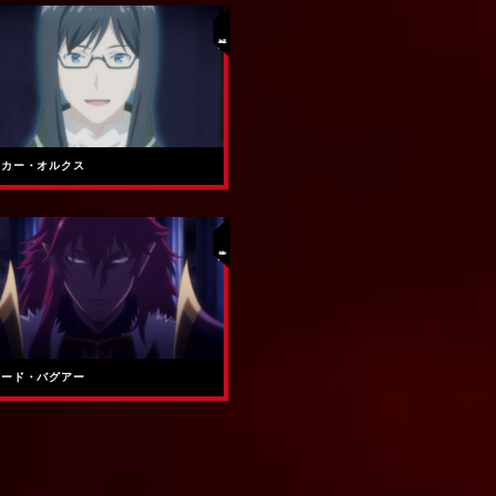
解放者
スカー・オルクス
魔人族
リード・バグアー