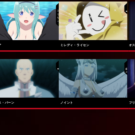
エリセン
解放者
ア
ミレディ・ライセン
オ
解放者
神の使徒
ス・バーン
ノイント
フ