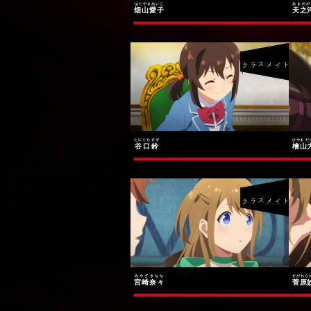
はたやまあいこ
あまのが
畑山愛子
天之
クラスメイト
たにぐち すず
ひやま だ
谷口鈴
檜山
クラスメイト
みやざきなな
すがわら
宮崎奈々
菅原