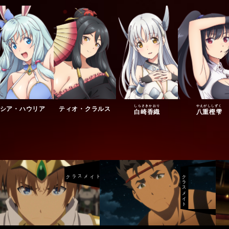
しらさきかおり
やえがししずく
シア・ハウリア
ティオ・クラルス
白崎香織
八重樫雫
クラスメイト
クラスメイト