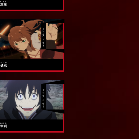
ら えり
村恵里
クラスメイト
 ゆうか
部優花
クラスメイト
ゆきとし
水幸利