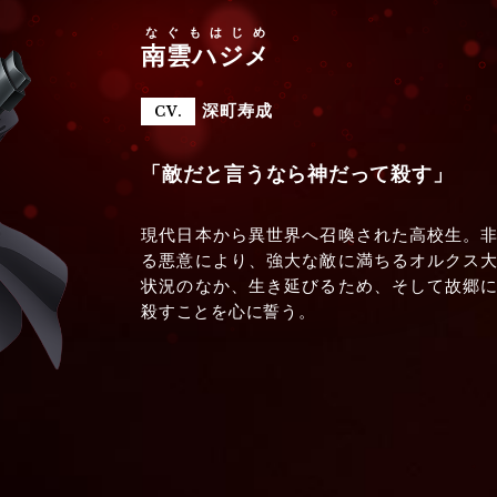
なぐもはじめ
南雲ハジメ
深町寿成
CV.
「敵だと言うなら神だって殺す」
現代日本から異世界へ召喚された高校生。
る悪意により、強大な敵に満ちるオルクス
状況のなか、生き延びるため、そして故郷
殺すことを心に誓う。