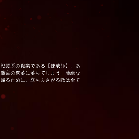
非戦闘系の職業である【錬成師】。あ
大迷宮の奈落に落ちてしまう。凄絶な
に帰るために、立ちふさがる敵は全て