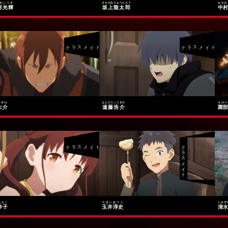
わこうき
さかがみりゅうたろう
なかむ
河光輝
坂上龍太郎
中
クラスメイト
クラスメイト
いすけ
えんどうこうすけ
そのべ
大介
遠藤浩介
園
クラスメイト
クラスメイト
たえこ
たまいあつし
しみず
妙子
玉井淳史
清