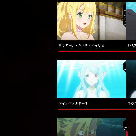
アンカジ公国
リリアーナ・Ｓ・Ｂ・ハイリヒ
レミ
解放者
メイル・メルジーネ
ラウ
魔人族