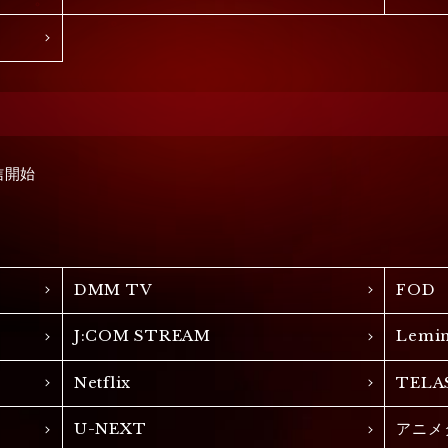
信開始
DMM TV
FOD
J:COM STREAM
Lemi
Netflix
TELA
U-NEXT
アニメ