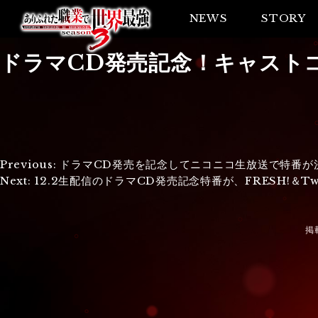
NEWS
STORY
ドラマCD発売記念！キャスト
投
Previous:
ドラマCD発売を記念してニコニコ生放送で特番が
Next:
12.2生配信のドラマCD発売記念特番が、FRESH!＆Tw
稿
ナ
掲
ビ
ゲ
ー
シ