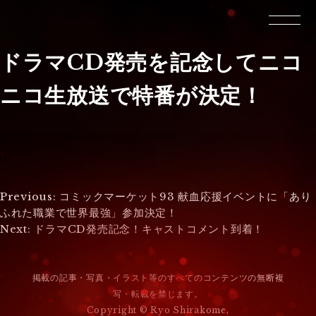
ドラマCD発売を記念してニコ
ニコ生放送で特番が決定！
投
Previous:
コミックマーケット93 献血応援イベントに「あり
ふれた職業で世界最強」参加決定！
稿
Next:
ドラマCD発売記念！キャストコメント到着！
ナ
ビ
掲載の記事・写真・イラスト等のすべてのコンテンツの無断複
写・転載を禁じます。
ゲ
Copyright © Ryo Shirakome,