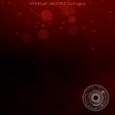
ー
OVERLAP/ARIFURETA Project
シ
ョ
ン