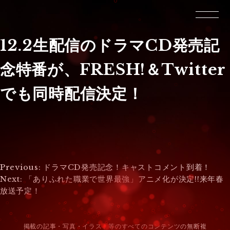
12.2生配信のドラマCD発売記
念特番が、FRESH!＆Twitter
でも同時配信決定！
投
Previous:
ドラマCD発売記念！キャストコメント到着！
Next:
「ありふれた職業で世界最強」アニメ化が決定!!来年春
稿
放送予定！
ナ
ビ
掲載の記事・写真・イラスト等のすべてのコンテンツの無断複