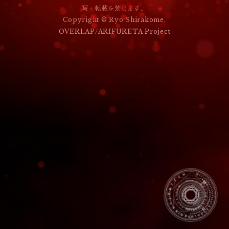
写・転載を禁じます。
ゲ
Copyright © Ryo Shirakome,
ー
OVERLAP/ARIFURETA Project
シ
ョ
ン