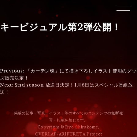
キービジュアル第2弾公開！
投
Previous:
「カーテン魂」にて描き下ろしイラスト使用のグッ
ズ販売決定！
稿
Next:
2nd season 放送日決定！1月6日はスペシャル番組放
送！
ナ
ビ
掲載の記事・写真・イラスト等のすべてのコンテンツの無断複
ゲ
写・転載を禁じます。
ー
Copyright © Ryo Shirakome,
OVERLAP/ARIFURETA Project
シ