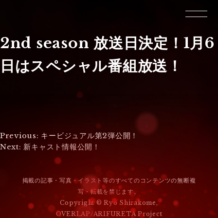
2nd season 放送日決定！1月6
日はスペシャル番組放送！
投
Previous:
キービジュアル第2弾公開！
Next:
新キャスト情報公開！
稿
ナ
掲載の記事・写真・イラスト等のすべてのコンテンツの無断複
ビ
写・転載を禁じます。
Copyright © Ryo Shirakome,
ゲ
OVERLAP/ARIFURETA Project