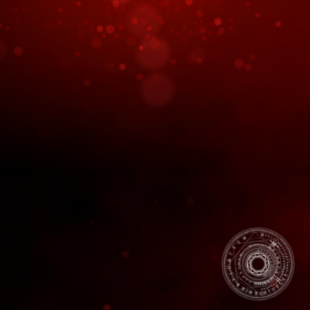
ー
シ
ョ
ン