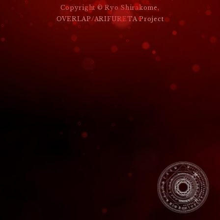
Copyright © Ryo Shirakome,
ゲ
OVERLAP/ARIFURETA Project
ー
シ
ョ
ン