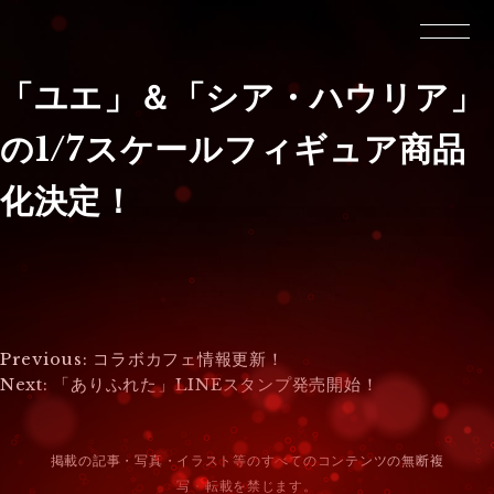
「ユエ」＆「シア・ハウリア」
の1/7スケールフィギュア商品
化決定！
投
Previous:
コラボカフェ情報更新！
Next:
「ありふれた」LINEスタンプ発売開始！
稿
ナ
掲載の記事・写真・イラスト等のすべてのコンテンツの無断複
ビ
写・転載を禁じます。