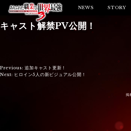
NEWS
STORY
キャスト解禁PV公開！
投
Previous:
追加キャスト更新！
Next:
ヒロイン5人の新ビジュアル公開！
稿
ナ
掲
ビ
ゲ
ー
シ