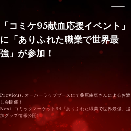
「コミケ95献血応援イベント」
に「ありふれた職業で世界最
強」が参加！
投
Previous:
オーバーラップブースにて桑原由気さんによるお渡
し会開催！
稿
Next:
コミックマーケット95「ありふれた職業で世界最強」追
加グッズ情報公開!!
ナ
ビ