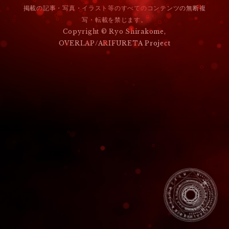
掲載の記事・写真・イラスト等のすべてのコンテンツの無断複
ゲ
写・転載を禁じます。
ー
Copyright © Ryo Shirakome,
OVERLAP/ARIFURETA Project
シ
ョ
ン