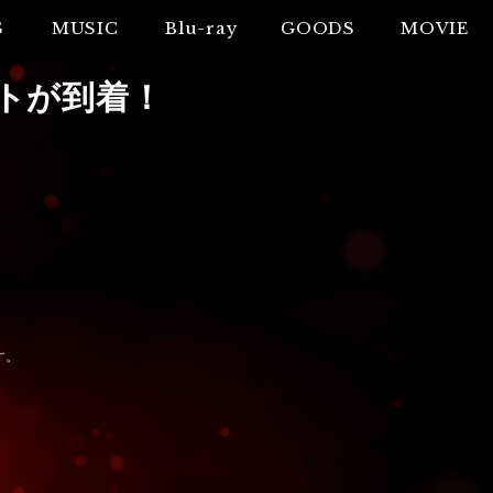
S
MUSIC
Blu-ray
GOODS
MOVIE
トが到着！
す。