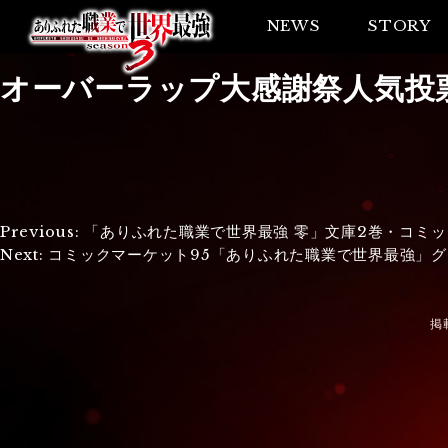
NEWS
STORY
オーバーラップ大感謝祭人気投
投
Previous:
「ありふれた職業で世界最強 零」文庫2巻・コミッ
Next:
コミックマーケット95「ありふれた職業で世界最強」グッ
稿
ナ
掲
ビ
ゲ
ー
シ