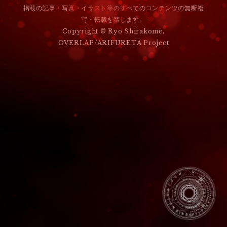
掲載の記事・写真・イラスト等のすべてのコンテンツの無断複
ゲ
写・転載を禁じます。
ー
Copyright © Ryo Shirakome,
OVERLAP/ARIFURETA Project
シ
ョ
ン