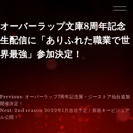
オーバーラップ文庫8周年記念
生配信に「ありふれた職業で世
界最強」参加決定！
投
Previous:
オーバーラップ7周年記念展・ジーストア仙台追加
開催決定！
稿
Next:
2nd season 2022年1月放送予定！新規キービジュア
ル公開！
ナ
ビ