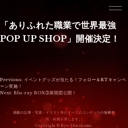
「ありふれた職業で世界最強
POP UP SHOP」開催決定！
投
Previous:
イベントグッズが当たる！フォロー＆RTキャンペ
ーン実施！
稿
Next:
Blu-ray BOX③展開図公開！
ナ
ビ
掲載の記事・写真・イラスト等のすべてのコンテンツの無断複
写・転載を禁じます。
ゲ
Copyright © Ryo Shirakome,