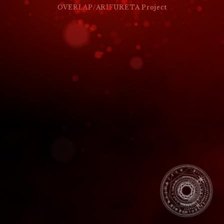
ー
OVERLAP/ARIFURETA Project
シ
ョ
ン