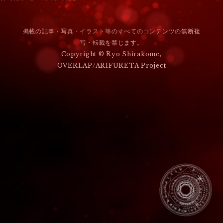
ナ
ビ
掲載の記事・写真・イラスト等のすべてのコンテンツの無断複
ゲ
写・転載を禁じます。
ー
Copyright © Ryo Shirakome,
OVERLAP/ARIFURETA Project
シ
ョ
ン