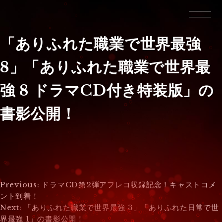
「ありふれた職業で世界最強
8」「ありふれた職業で世界最
強 8 ドラマCD付き特装版」の
書影公開！
投
Previous:
ドラマCD第2弾アフレコ収録記念！キャストコメ
ント到着！
稿
Next:
「ありふれた職業で世界最強 3」「ありふれた日常で世
界最強 1」の書影公開！