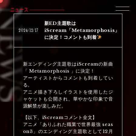
ニュース
新ED主題歌は
2024
/
12
/
17
iScream「Metamorphosis」
に決定！コメントも到着
新エンディング主題歌はiScreamの新曲
「 Metamorphosis 」に決定！
アーティストからコメントも到着してい
る。
アニメ描き下ろしイラストを使用したジ
ャケットも公開され、華やかな印象で音
源解禁が楽しみだ。
【以下、iScreamコメント全文】
アニメ「ありふれた職業で世界最強 seas
on3」のエンディング主題歌として12月