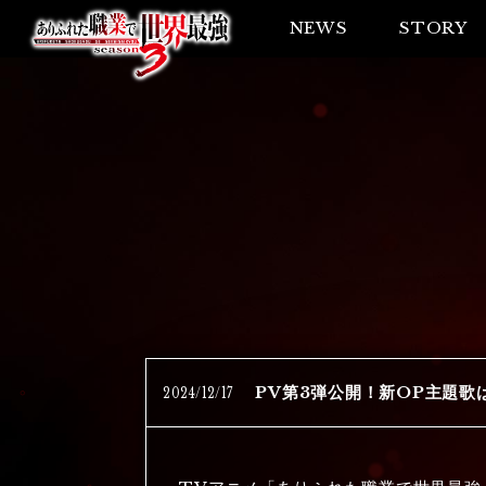
NEWS
STORY
2024
/
12
/
17
PV第3弾公開！新OP主題歌はVo