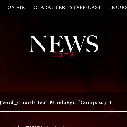
ON AIR
CHARACTER
STAFF/CAST
BOOK
ニュース
id_Chords feat. MindaRyn「Compass」！