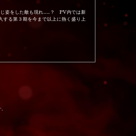
じ姿をした敵も現れ……？ PV内では新
半戦に突入する第３期を今まで以上に熱く盛り上
す。