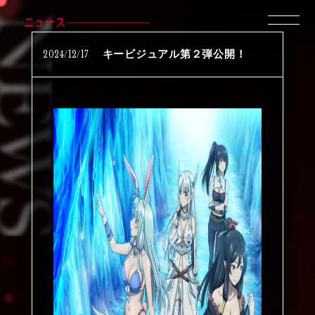
ニュース
2024
/
12
/
17
キービジュアル第２弾公開！