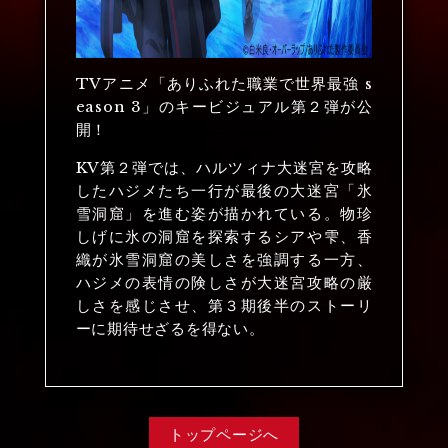
TVアニメ「ありふれた職業で世界最強 s
eason 3」のキービジュアル第２弾が公
開！
KV第２弾では、ハルツィナ大迷宮を攻略
したハジメたち一行が最後の大迷宮「氷
雪洞窟」を進む姿が描かれている。物珍
しげに氷の洞窟を探索するシアや雫、香
織が氷雪洞窟の美しさを強調する一方、
ハジメの表情の険しさが大迷宮攻略の厳
しさを感じさせ、第３期後半のストーリ
ーに期待せざるを得ない。
トップページへ