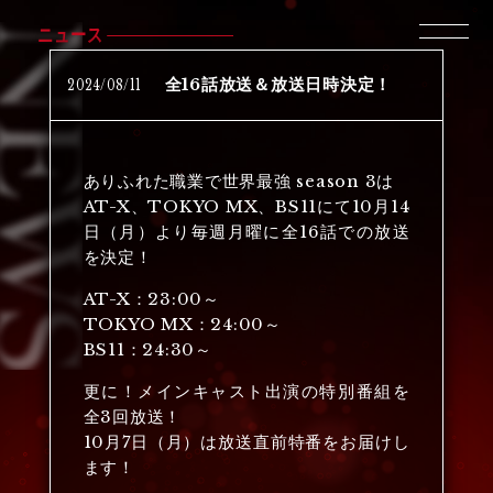
ニュース
2024
/
08
/
11
全16話放送＆放送日時決定！
ありふれた職業で世界最強 season 3は
AT-X、TOKYO MX、BS11にて10月14
日（月）より毎週月曜に全16話での放送
を決定！
AT-X：23:00～
TOKYO MX：24:00～
BS11：24:30～
更に！メインキャスト出演の特別番組を
全3回放送！
10月7日（月）は放送直前特番をお届けし
ます！