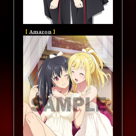
【
Amazon
】