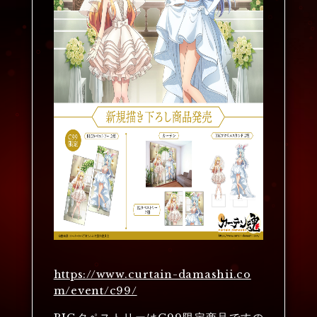
https://www.curtain-damashii.co
m/event/c99/