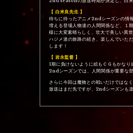
2nd seasonの放送時期が決定し
【 白米良先生 】
待ちに待ったアニメ2ndシーズンの情
増える登場人物達の人間関係など、１
様に大変素晴らしく、壮大で美しい異
ハジメ達の旅路の続き、楽しんでいただ
します！
【 岩永監督 】
1期に負けないように絵もＣＧもかなり
2ndシーズンでは、人間関係が重要な
さらに今回は魔物との戦いだけではな
放送はまだ先ですが、2ndシーズンも