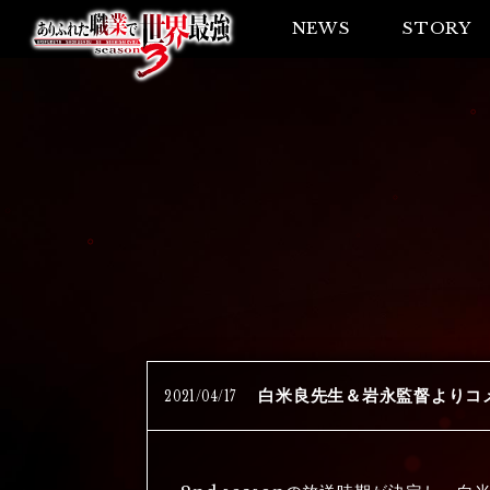
NEWS
STORY
2021
/
04
/
17
白米良先生＆岩永監督よりコ