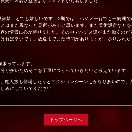
、白米良先生＆岩永監督よりコメントが到着しました！
報解禁、とても嬉しいです。2期では、ハジメ一行でも一筋縄
期とはまた異なった見所があると思います。また美術設定などを
世界の情景に心が躍りました。その中でハジメ達がまた動くのだ
ければ幸いです。放送までまだ時間がありますが、ありふれた
頑張っています。
部分が多いためそこを丁寧につくっていきたいと考えています。
く、魔人族も登場したりとアクションシーンもかなり多いので、
楽しみにしていてください！
トップページへ