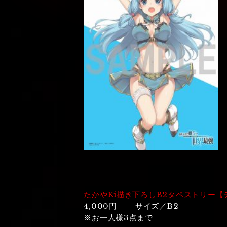
たかやKi描き下ろしB2タペストリー【
4,000円 サイズ／B2
※お一人様3点まで