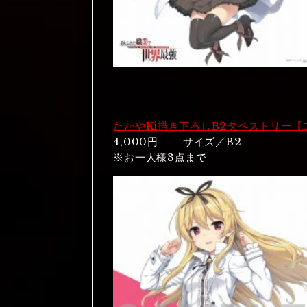
たかやKi描き下ろしB2タペストリー【
4,000円 サイズ／B2
※お一人様3点まで