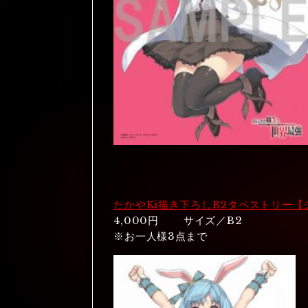
たかやKi描き下ろしB2タペストリー【
4,000円 サイズ／B2
※お一人様3点まで