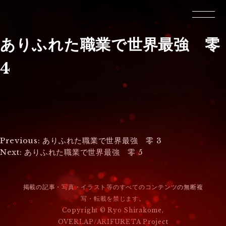
ありふれた職業で世界最強 零
4
投
Previous:
ありふれた職業で世界最強 零 3
Next:
ありふれた職業で世界最強 零 5
稿
ナ
掲載の記事・写真・イラスト等のすべてのコンテンツの無断複
ビ
写・転載を禁じます。
Copyright © Ryo Shirakome,
ゲ
OVERLAP/ARIFURETA Project