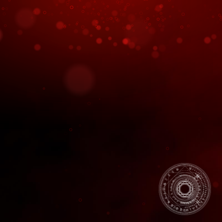
ー
シ
ョ
ン