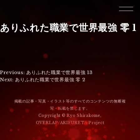
ありふれた職業で世界最強 零 1
投
Previous:
ありふれた職業で世界最強 13
Next:
ありふれた職業で世界最強 零 2
稿
ナ
掲載の記事・写真・イラスト等のすべてのコンテンツの無断複
ビ
写・転載を禁じます。
Copyright © Ryo Shirakome,
ゲ
OVERLAP/ARIFURETA Project
ー
シ