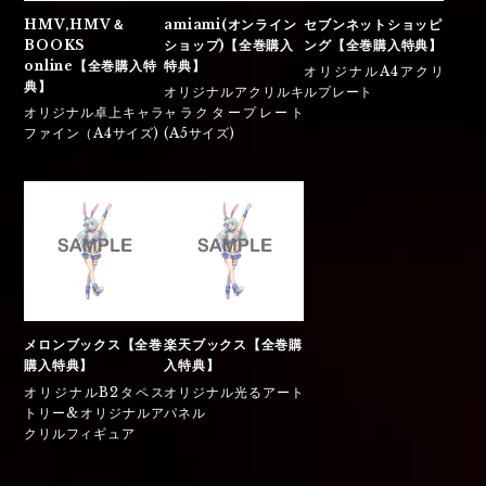
HMV,HMV＆
amiami(オンライン
セブンネットショッピ
BOOKS
ショップ)【全巻購入
ング【全巻購入特典】
online【全巻購入特
特典】
オリジナルA4アクリ
典】
オリジナルアクリルキ
ルプレート
オリジナル卓上キャラ
ャラクタープレート
ファイン（A4サイズ)
(A5サイズ)
メロンブックス【全巻
楽天ブックス【全巻購
購入特典】
入特典】
オリジナルB2タペス
オリジナル光るアート
トリー&オリジナルア
パネル
クリルフィギュア