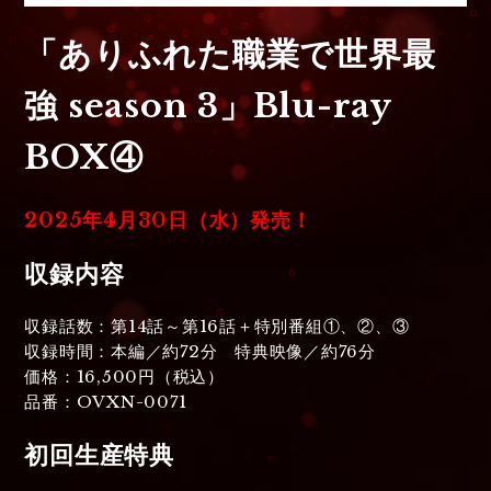
「ありふれた職業で世界最
強 season 3」Blu-ray
BOX④
2025年4月30日（水）発売！
収録内容
収録話数：第14話～第16話＋特別番組①、②、③
収録時間：本編／約72分 特典映像／約76分
価格：16,500円（税込）
品番：OVXN-0071
初回生産特典