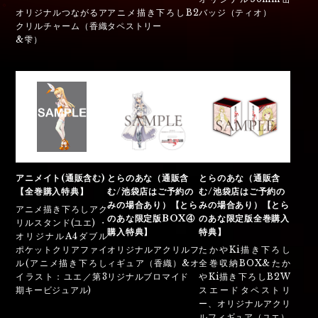
オリジナルつながるア
アニメ描き下ろしB2
バッジ（ティオ）
クリルチャーム（香織
タペストリー
&雫）
アニメイト(通販含む)
とらのあな（通販含
とらのあな（通販含
【全巻購入特典】
む/池袋店はご予約の
む/池袋店はご予約の
みの場合あり）【とら
みの場合あり）【とら
アニメ描き下ろしアク
のあな限定版BOX④
のあな限定版全巻購入
リルスタンド(ユエ) ・
購入特典】
特典】
オリジナルA4ダブル
ポケットクリアファイ
オリジナルアクリルフ
たかやKi描き下ろし
ル(アニメ描き下ろし
ィギュア（香織）&オ
全巻収納BOX&たか
イラスト：ユエ／第3
リジナルブロマイド
やKi描き下ろしB2W
期キービジュアル)
スエードタペストリ
ー、オリジナルアクリ
ルフィギュア（ユエ）