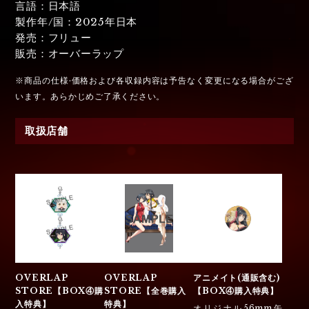
言語：日本語
製作年/国：2025年日本
発売：フリュー
販売：オーバーラップ
※商品の仕様·価格および各収録内容は予告なく変更になる場合がござ
います。あらかじめご了承ください。
取扱店舗
OVERLAP
OVERLAP
アニメイト(通販含む)
STORE【BOX④購
STORE【全巻購入
【BOX④購入特典】
入特典】
特典】
オリジナル56mm缶