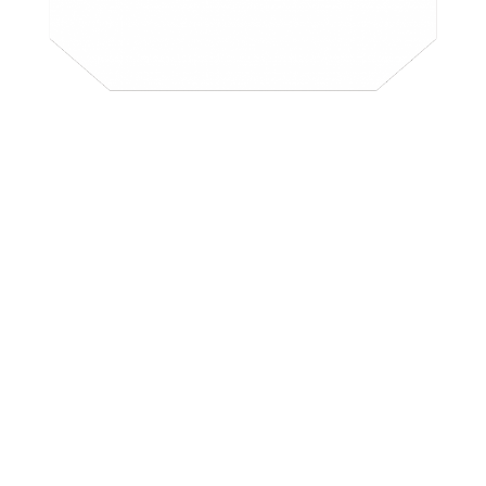
大きなトートバッグ＜ア
ニメVer.＞2
価格：￥2500
製品素材：綿
製品サイズ：W480×H400×D6mm
原産国：インド（印刷：日本）